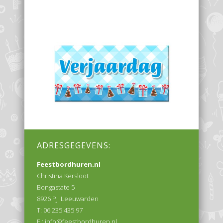
ADRESGEGEVENS:
Feestbordhuren.nl
Christina Kersloot
Bongastate 5
8926 PJ Leeuwarden
T: 06 235 435 97
E :
info@feestbordhuren.nl