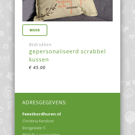
MEER
Bedrukken
gepersonaliseerd scrabbel
kussen
€
45.00
ADRESGEGEVENS:
Feestbordhuren.nl
Christina Kersloot
Bongastate 5
8926 PJ Leeuwarden