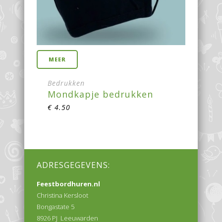
MEER
Bedrukken
Mondkapje bedrukken
€
4.50
ADRESGEGEVENS:
Feestbordhuren.nl
Christina Kersloot
Bongastate 5
8926 PJ Leeuwarden