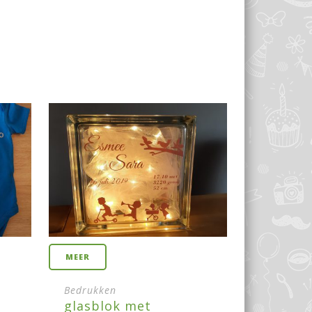
MEER
Bedrukken
glasblok met