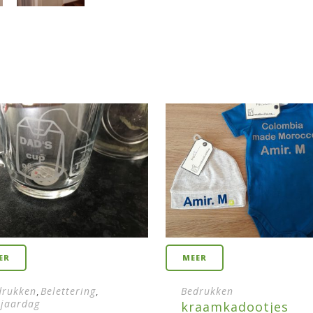
ER
MEER
drukken
Belettering
Bedrukken
,
,
rjaardag
kraamkadootjes