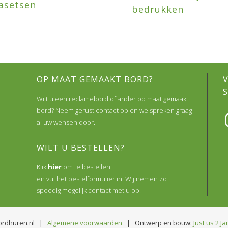
asetsen
bedrukken
OP MAAT GEMAAKT BORD?
Wilt u een reclamebord of ander op maat gemaakt
bord? Neem gerust contact op en we spreken graag
al uw wensen door.
WILT U BESTELLEN?
Klik
hier
om te bestellen
en vul het bestelformulier in. Wij nemen zo
spoedig mogelijk contact met u op.
ordhuren.nl |
Algemene voorwaarden
| Ontwerp en bouw:
Just us 2
Ja