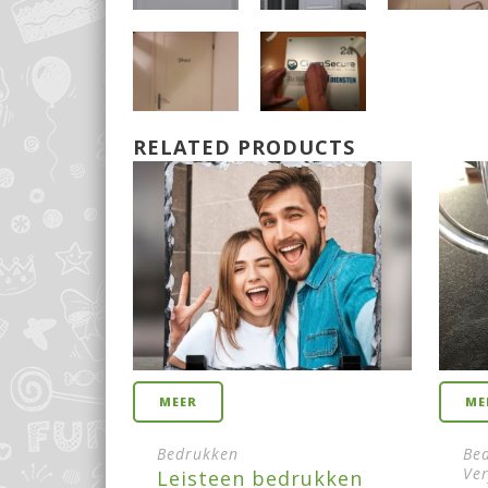
RELATED PRODUCTS
MEER
ME
Bedrukken
Be
Ve
Leisteen bedrukken