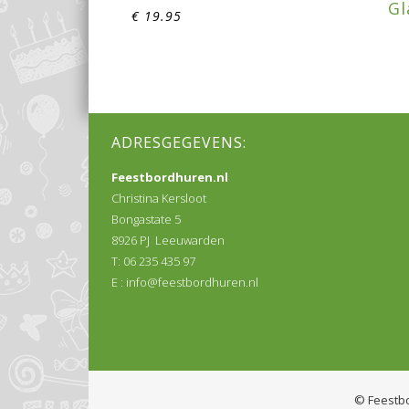
Gl
€
19.95
ADRESGEGEVENS:
Feestbordhuren.nl
Christina Kersloot
Bongastate 5
8926 PJ Leeuwarden
T: 06 235 435 97
E :
info@feestbordhuren.nl
© Feestb