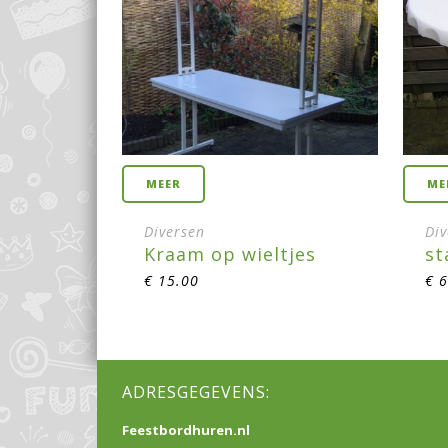
MEER
ME
Diversen
Di
Kraam op wieltjes
st
€
15.00
€
6
ADRESGEGEVENS:
Feestbordhuren.nl