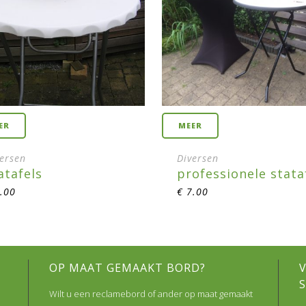
ER
MEER
versen
Diversen
atafels
professionele stata
.00
€
7.00
OP MAAT GEMAAKT BORD?
Wilt u een reclamebord of ander op maat gemaakt