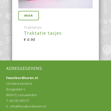
MEER
Traktaties
Traktatie tasjes
€
0.90
ADRESGEGEVENS:
Feestbordhuren.nl
Christina Kersloot
Bongastate 5
8926 PJ Leeuwarden
T: 06 235 435 97
E :
info@feestbordhuren.nl