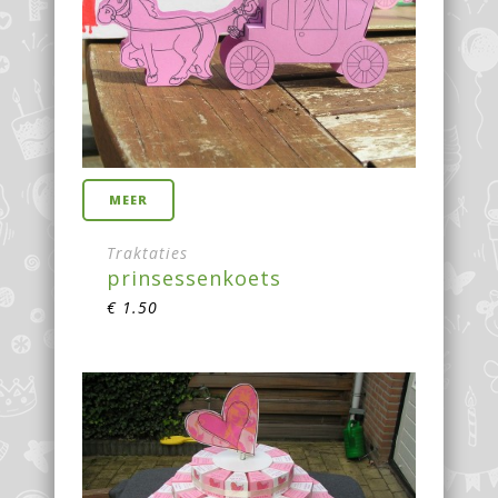
MEER
Traktaties
prinsessenkoets
€
1.50