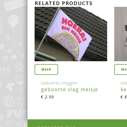
RELATED PRODUCTS
MEER
ME
Geboorte
Vlaggen
Ge
,
geboorte vlag meisje
ke
€
2.50
€
8