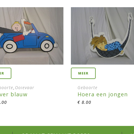
ER
MEER
boorte
Ooievaar
Geboorte
,
ver blauw
Hoera een jongen
.00
€
8.00