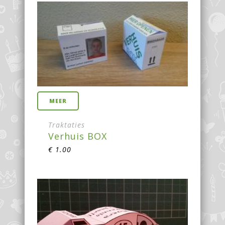
MEER
Traktaties
Verhuis BOX
€
1.00