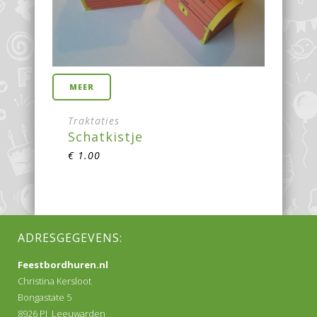
MEER
Traktaties
Schatkistje
€
1.00
ADRESGEGEVENS:
Feestbordhuren.nl
Christina Kersloot
Bongastate 5
8926 PJ Leeuwarden