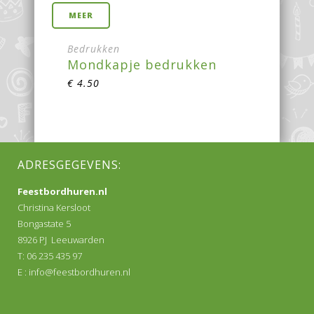
MEER
Bedrukken
Mondkapje bedrukken
€
4.50
ADRESGEGEVENS:
Feestbordhuren.nl
Christina Kersloot
Bongastate 5
8926 PJ Leeuwarden
T: 06 235 435 97
E :
info@feestbordhuren.nl