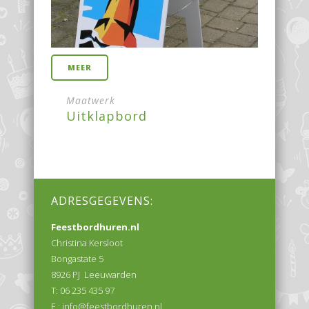
MEER
Maatwerk
Uitklapbord
ADRESGEGEVENS:
Feestbordhuren.nl
Christina Kersloot
Bongastate 5
8926 PJ Leeuwarden
T: 06 235 435 97
E :
info@feestbordhuren.nl